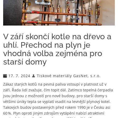
V září skončí kotle na dřevo a
uhlí. Přechod na plyn je
vhodná volba zejména pro
starší domy
17. 7. 2024
Tiskové materiály GasNet, s.r.o.
Zákaz starých kotlů na pevná paliva vstoupí v platnost už v
září. Řada lidí zvažuje, čím topit dál. Zatímco tepelná čerpadla
jsou jednou z možností pro nové budovy, pro starší domy s
většími úniky tepla se vyplatí vsadit na levnější plynový kotel.
Takových budov postavených před rokem 1990 je v Česku asi
60 %. Plyn oproti jiným zdrojům vytápění nabízí atraktivní