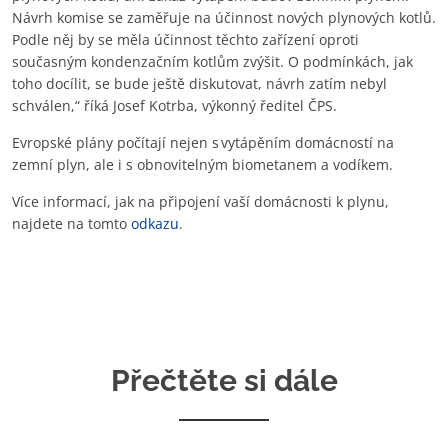
Návrh komise se zaměřuje na účinnost nových plynových kotlů.
Podle něj by se měla účinnost těchto zařízení oproti
současným kondenzačním kotlům zvýšit. O podmínkách, jak
toho docílit, se bude ještě diskutovat, návrh zatím nebyl
schválen,“ říká Josef Kotrba, výkonný ředitel ČPS.
Evropské plány počítají nejen s vytápěním domácností na
zemní plyn, ale i s obnovitelným biometanem a vodíkem.
Více informací, jak na připojení vaší domácnosti k plynu,
najdete na tomto
odkazu
.
Přečtěte si dále