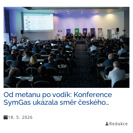
Od metanu po vodík: Konference
SymGas ukázala směr českého…
18. 5. 2026
Redakce