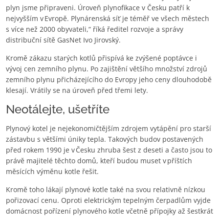
plyn jsme připraveni. Úroveň plynofikace v Česku patří k
nejvyšším v Evropě. Plynárenská síť je téměř ve všech městech
s více než 2000 obyvateli,“ říká ředitel rozvoje a správy
distribuční sítě GasNet Ivo Jirovský.
Kromě zákazu starých kotlů přispívá ke zvýšené poptávce i
vývoj cen zemního plynu. Po zajištění většího množství zdrojů
zemního plynu přicházejícího do Evropy jeho ceny dlouhodobě
klesají. Vrátily se na úroveň před třemi lety.
Neotálejte, ušetříte
Plynový kotel je nejekonomičtějším zdrojem vytápění pro starší
zástavbu s většími úniky tepla. Takových budov postavených
před rokem 1990 je v Česku zhruba šest z deseti a často jsou to
právě majitelé těchto domů, kteří budou muset v příštích
měsících výměnu kotle řešit.
Kromě toho lákají plynové kotle také na svou relativně nízkou
pořizovací cenu. Oproti elektrickým tepelným čerpadlům vyjde
domácnost pořízení plynového kotle včetně přípojky až šestkrát