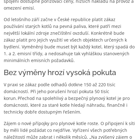
spojení dostupné pořizovací ceny, nižších nákladů na provoz a
omezení emisí.
Od letošního září začne v České republice platit zákaz
používání starých kotlů na pevná paliva, které patří mezi
největší lokální zdroje znečištění ovzduší. Konkrétně bude
zákaz platit pro jejich využití ve všech objektech určených k
bydlení. Vyměněný bude muset být každý kotel, který spadá do
1. a 2. emisní třídy, a nedosahuje tak vyhláškou stanovených
minimálních emisních požadavků.
Bez výměny hrozí vysoká pokuta
V praxi se zákaz podle odhadů dotkne 150 až 220 tisíc
domácností. Při jeho porušení hrozí pokuta 50 tisíc
korun. Přechod na spolehlivý a bezpečný plynový kotel je pro
domácnosti, které za staré kotle hledají náhradu, finančně i
technicky dobře dostupným řešením.
Zájem o nové přípojky pro plynové kotle roste. O připojení k síti
by měli lidé požádat co nejdříve. Vyřízení všech potřebných
náležitostí může zabrat i několik měsíců. „Na zvýšený zájem o