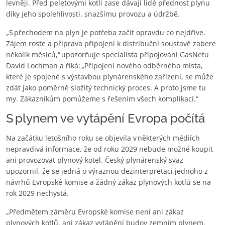
levněji. Před peletovými kotli zase dávají lidé přednost plynu
díky jeho spolehlivosti, snazšímu provozu a údržbě.
„S přechodem na plyn je potřeba začít opravdu co nejdříve.
Zájem roste a příprava připojení k distribuční soustavě zabere
několik měsíců,“ upozorňuje specialista připojování GasNetu
David Lochman a říká: „Připojení nového odběrného místa,
které je spojené s výstavbou plynárenského zařízení, se může
zdát jako poměrně složitý technický proces. A proto jsme tu
my. Zákazníkům pomůžeme s řešením všech komplikací.“
S plynem ve vytápění Evropa počítá
Na začátku letošního roku se objevila v některých médiích
nepravdivá informace, že od roku 2029 nebude možné koupit
ani provozovat plynový kotel. Český plynárenský svaz
upozornil, že se jedná o výraznou dezinterpretaci jednoho z
návrhů Evropské komise a žádný zákaz plynových kotlů se na
rok 2029 nechystá.
„Předmětem záměru Evropské komise není ani zákaz
plynových kotlů, ani zákaz vytápění budov zemním plynem.