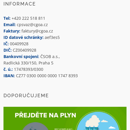
INFORMACE
Tel:
+420 222 518 811
Email:
cpsvaz@cgoa.cz
Faktury:
faktury@cgoa.cz
ID datové schránky:
aef3es5
IČ:
00409928
DIČ:
CZ00409928
Bankovní spojení:
ČSOB a.s.,
Radlická 330/150, Praha 5
č. ú.:
17478393/0300
IBAN:
CZ77 0300 0000 0000 1747 8393
DOPORUČUJEME